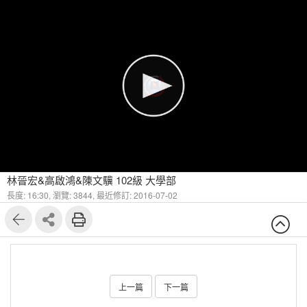
林晉宏&高啟鴻&陳文驥 102級 大學部
長度: 16:30,
瀏覽: 3844,
最近修訂: 2016-07-02
上一篇
下一篇