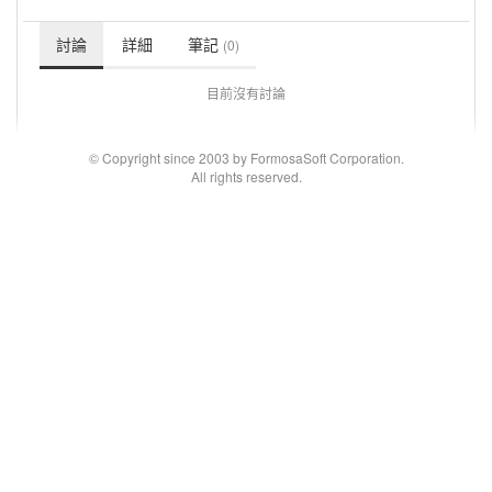
討論
詳細
筆記
(0)
目前沒有討論
© Copyright since 2003 by FormosaSoft Corporation.
All rights reserved.